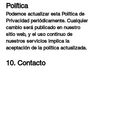
Política
Podemos actualizar esta Política de
Privacidad periódicamente. Cualquier
cambio será publicado en nuestro
sitio web, y el uso continuo de
nuestros servicios implica la
aceptación de la política actualizada.
10. Contacto
Si tiene preguntas o inquietudes
sobre esta Política de Privacidad,
puede contactarnos en:
Correo electrónico:
mr.menudojobsla@gmail.com
Teléfono: (323) 448-6894
Al utilizar nuestros servicios, usted
acepta los términos descritos en
esta Política de Privacidad.